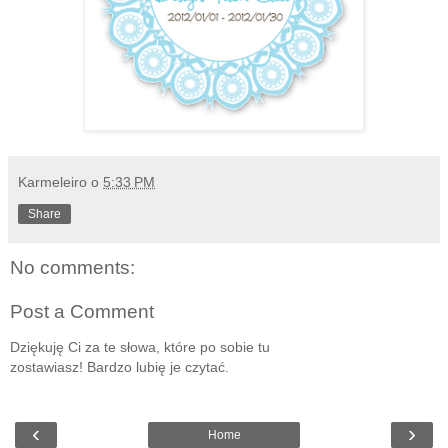
Karmeleiro
o
5:33 PM
Share
No comments:
Post a Comment
Dziękuję Ci za te słowa, które po sobie tu
zostawiasz! Bardzo lubię je czytać.
‹
›
Home